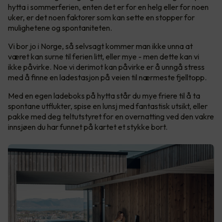
hytta i sommerferien, enten det er for en helg eller for noen
uker, er det noen faktorer som kan sette en stopper for
mulighetene og spontaniteten.
Vi bor jo i Norge, så selvsagt kommer man ikke unna at
været kan surne til ferien litt, eller mye - men dette kan vi
ikke påvirke. Noe vi derimot kan påvirke er å unngå stress
med å finne en ladestasjon på veien til nærmeste fjelltopp.
Med en egen ladeboks på hytta står du mye friere til å ta
spontane utflukter, spise en lunsj med fantastisk utsikt, eller
pakke med deg teltutstyret for en overnatting ved den vakre
innsjøen du har funnet på kartet et stykke bort.