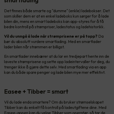
Det finnes både smarte og "dumme" (enkle) ladebokser. Det
som skiller dem er at en enkel ladeboks kun sørger for å lade
bilen din, mens en smart ladeboks kan app-styres for å få
bedre kontroll på strømpriser, ladestatus og ladehistorikk.
Vil du unngå å lade når strømprisene er på topp?
Da
bør du absolutt vurdere smartlading. Med en smartlader
lader bilen når strømmen er billigst.
En smartlader innebærer at du lar en tredjepart hente inn de
laveste strømprisene og sette opp ladeintervaller for deg, du
trenger ikke å gjøre dette selv. Med smartlading via en app
kan du både spare penger og lade bilen mye mer effektivt.
Easee + Tibber = smart
Vil du lade enda smartere? Om du bruker strømselskapet
Tibber kan du enkelt få kontroll på ladeutgiftene dine. Med
Easee-appen kan du velge Tibber som operatør, så tar de