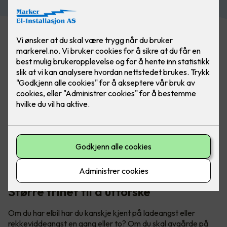
Har du hytte? Med lader fra Easee er du alltid klar for neste
eventyr. Utforsk både fjell og fjorder når du er på hytta -
uten å få ladeangst. Bilde: Easee
Større frihet til å utforske
Om du har elbil har du kanskje kjent på ladeangst eller
rekkeviddeangst en gang eller to? Om du skal avgårde på