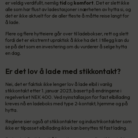
er veldig verdifullt, nemlig
tid
og
komfort
. Det er slett ikke
alle som har flust av ladestasjoner i nærheten av hytta si, og
det er ikke aktuelt for de aller fleste å måtte reise langt for
å lade.
Flere og flere hytteiere går over til ladebokser, rett og slett
fordi det er ekstremt upraktisk å ikke ha det. I tillegg kan du
se på det som en investering om du vurderer å selge hytta
en dag.
Er det lov å lade med stikkontakt?
Nei, det er faktisk ikke lenger lov å lade elbil i vanlig
stikkontakt etter 1. januar 2023, basert på endringene i
regelverket NEK 400. Ved nyinstallasjon for fast elbillading
kreves nå en ladeboks med type 2-kontakt, hjemme og på
hytta.
Reglene sier også at stikkontakter og industrikontakter som
ikke er tilpasset elbillading ikke kan benyttes til fast lading.