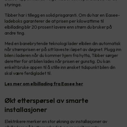
styringa.
Tibber har i tillegg en solid prisgaranti. Om du har en Easee-
ladeboks garanterer de at prisen per kilowattime til
elbillading blir 20 prosent lavere enn strøm du bruker på
andre ting.
Med en banebrytende teknologi lader elbilen din automatisk
når strømprisen er på sitt laveste i løpet av døgnet. Plugg inn
bilen i laderen når du kommer hjem fra hytta, Tibber sørger
deretter for at bilen lades når prisen er gunstig. Du kan
enkelt bruke appen til å stille inn ønsket tidspunkt bilen din
skal være ferdigladet til.
Les mer om elbillading fra Easee her
Økt etterspørsel av smarte
installasjoner
Elektrikere merker en stor økning av installasjoner av