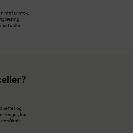
r intet unntak.
ig løsning,
mest stilte
celler?
a nettet og
er lenger, kan
 en såkalt