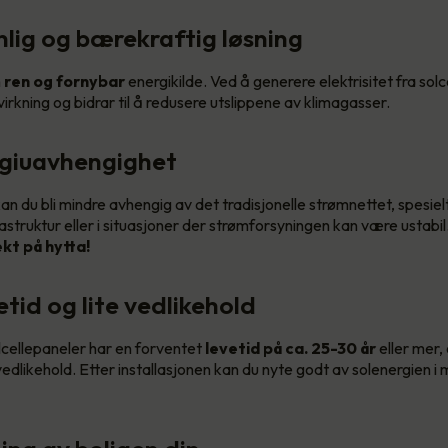
nlig og bærekraftig løsning
n
ren og fornybar
energikilde. Ved å generere elektrisitet fra solc
irkning og bidrar til å redusere utslippene av klimagasser.
rgiuavhengighet
an du bli mindre avhengig av det tradisjonelle strømnettet, spesiel
astruktur eller i situasjoner der strømforsyningen kan være ustabil
kt på hytta!
tid og lite vedlikehold
olcellepaneler har en forventet
levetid på ca. 25-30 år
eller mer,
edlikehold. Etter installasjonen kan du nyte godt av solenergien i