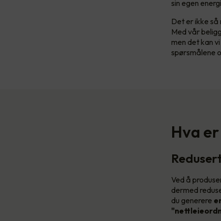
sin egen energ
Det er ikke så 
Med vår beligg
men det kan vi 
spørsmålene o
Hva er
Reduser
Ved å produser
dermed reduser
du generere
e
"nettleieord