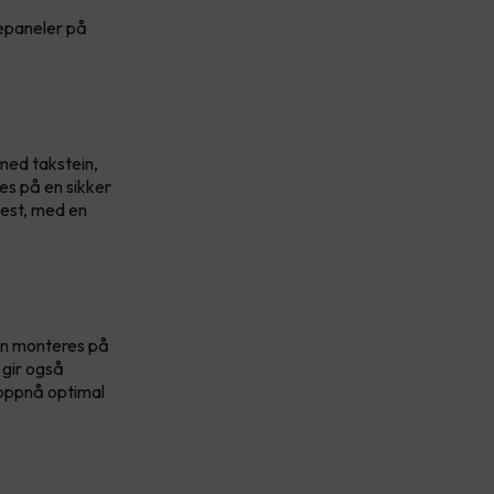
lepaneler på
 med takstein,
res på en sikker
vest, med en
kan monteres på
 gir også
å oppnå optimal