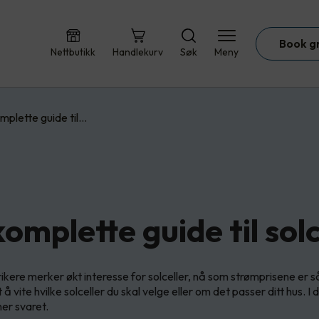
Book g
Nettbutikk
Handlekurv
Søk
Meny
mplette guide til…
komplette guide til solc
rikere merker økt interesse for solceller, nå som strømprisene er s
t å vite hvilke solceller du skal velge eller om det passer ditt hus. 
ner svaret.