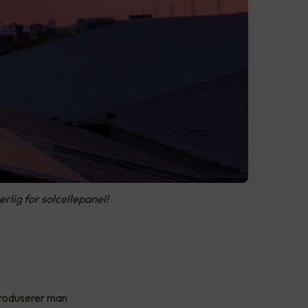
rlig for solcellepanel!
 produserer man