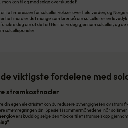
i, man kan til og med selge overskuddet!
rart at interessen for solceller vokser over hele verden, og Norge e
enhet i nord er det mange som lurer på om solceller er en levedykt
forsikre deg om at det er! Her tar vi deg gjennom solceller, og de 
m solcellepaneler.
 de viktigste fordelene med sol
te strømkostnader
e din egen elektrisitet kan du redusere avhengigheten av strøm fr
e strømregningen din. Spesielt i sommermånedene, når soltimer 
nergioverskudd
og selge den tilbake til et strømselskap gjennom
ning"
.