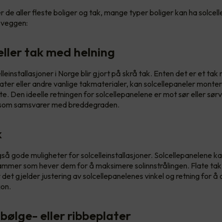
r de aller fleste boliger og tak, mange typer boliger kan ha solcel
 veggen:
eller tak med helning
lleinstallasjoner i Norge blir gjort på skrå tak. Enten det er et tak
later eller andre vanlige takmaterialer, kan solcellepaneler monte
te. Den ideelle retningen for solcellepanelene er mot sør eller sør
l som samsvarer med breddegraden.
k
også gode muligheter for solcelleinstallasjoner. Solcellepanelene 
 rammer som hever dem for å maksimere solinnstrålingen. Flate tak
år det gjelder justering av solcellepanelenes vinkel og retning for 
jon.
bølge- eller ribbeplater