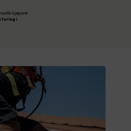
nsielle kjøpere
stering i