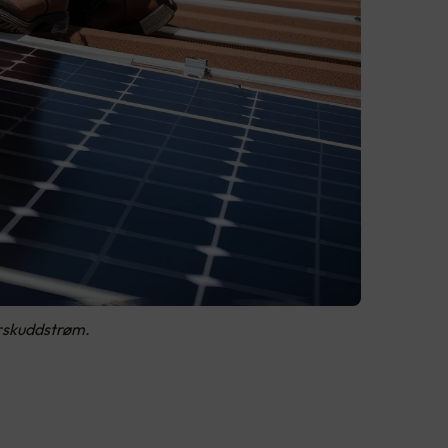
erskuddstrøm.