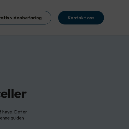
ratis videobefaring
Kontakt oss
eller
å høye. Det er
I denne guiden