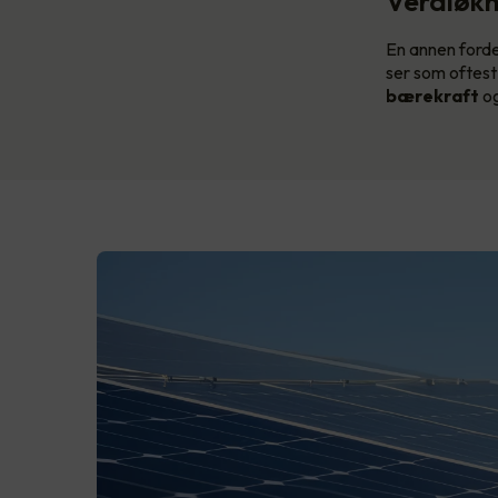
Verdiøkn
En annen forde
ser som oftest
bærekraft
og