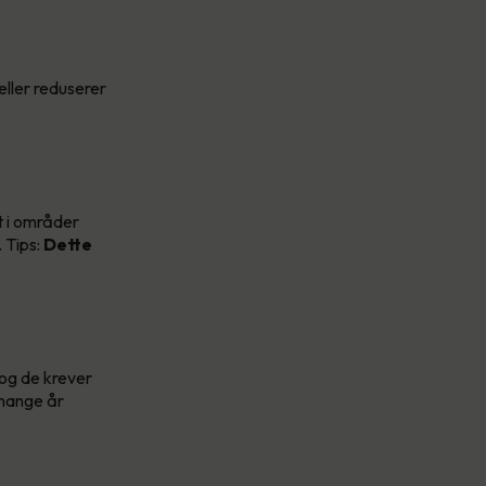
eller reduserer
t i områder
. Tips:
Dette
 og de krever
 mange år