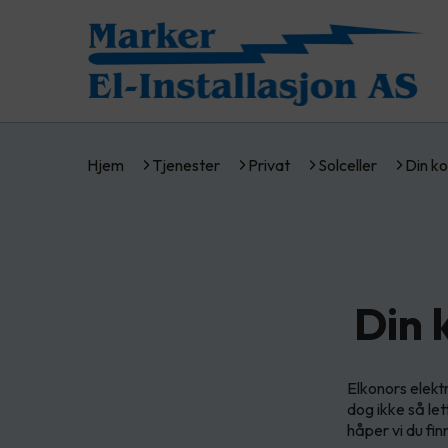
Hjem
Tjenester
Privat
Solceller
Din ko
Din 
Elkonors elekt
dog ikke så let
håper vi du fin