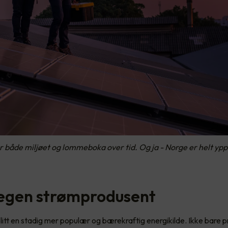
r både miljøet og lommeboka over tid. Og ja - Norge er helt yppe
n egen strømprodusent
blitt en stadig mer populær og bærekraftig energikilde. Ikke bare