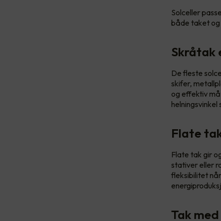
Solceller passe
både taket og
Skråtak 
De fleste solce
skifer, metallp
og effektiv må
helningsvinke
Flate ta
Flate tak gir 
stativer eller
fleksibilitet n
energiproduks
Tak med 