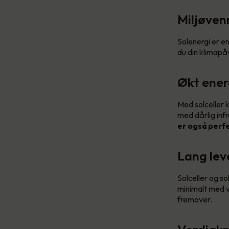
Miljøven
Solenergi er e
du din klimapåv
Økt ene
Med solceller k
med dårlig infr
er også perfe
Lang leve
Solceller og s
minimalt med v
fremover.