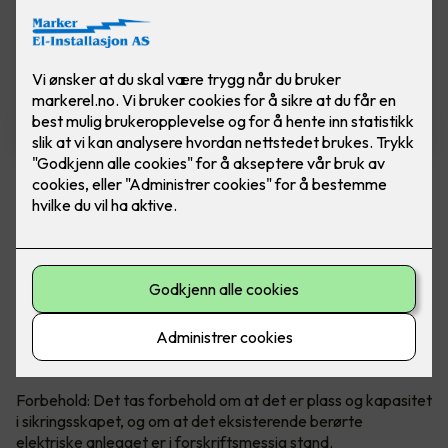
Installasjon av ny kurs 16A og
stikkontakt
Installasjon av ny kurs, inkludert stikkontakt og
kabel på inntil 15 meter.
Installasjon av ny kurs 16A, inkludert stikkontakt og kabel på
inntil 15 meter.
Forbehold: Det tas forbehold om at det er plass og kapasitet
i sikringsskapet, og om at det eksisterende berørte
elektriske anlegget er i forskriftsmessig stand.