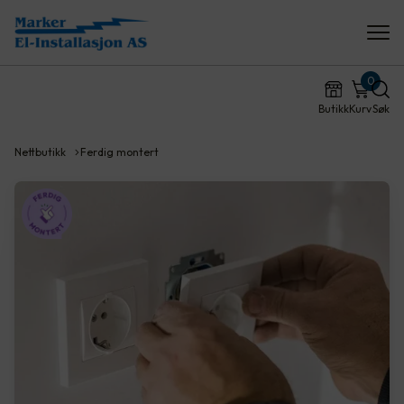
0
Butikk
Kurv
Søk
Nettbutikk
Ferdig montert