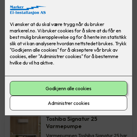
Vis flere
filtre
Samsung Nordic Geo
WindFree™️ Varmepumpe
Wind-Free ™ opprettholder en
behagelig temperatur uten direkte
trekk. Inkludert montering. Finnes i 2
modeller: 9 og 12.
NOK 27,900
-
NOK 29,900
Toshiba Signatur 25
Varmepumpe
Varmepumpen Toshiba Signatur 25 har