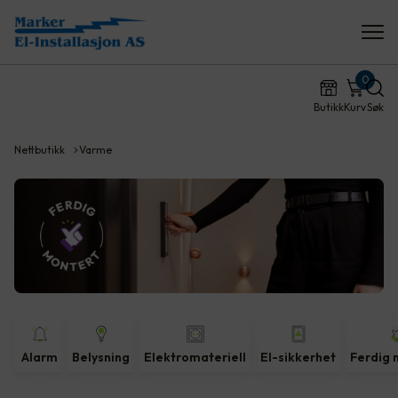
0
Butikk
Kurv
Søk
Nettbutikk
Varme
Alarm
Belysning
Elektromateriell
El-sikkerhet
Ferdig 