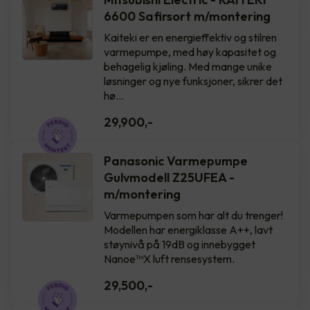
6600 Safirsort m/montering
Kaiteki er en energieffektiv og stilren
varmepumpe, med høy kapasitet og
behagelig kjøling. Med mange unike
løsninger og nye funksjoner, sikrer det
hø…
29,900
,-
Panasonic Varmepumpe
Gulvmodell Z25UFEA -
m/montering
Varmepumpen som har alt du trenger!
Modellen har energiklasse A++, lavt
støynivå på 19dB og innebygget
Nanoe™X luft rensesystem.
29,500
,-