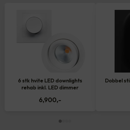
6 stk hvite LED downlights
Dobbel st
rehab inkl. LED dimmer
6,900
,-