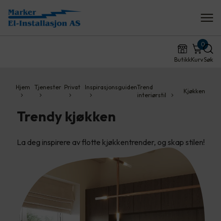
0
Butikk
Kurv
Søk
Hjem
Tjenester
Privat
Inspirasjonsguiden
Trend
Kjøkken
interiørstil
Trendy kjøkken
La deg inspirere av flotte kjøkkentrender, og skap stilen!